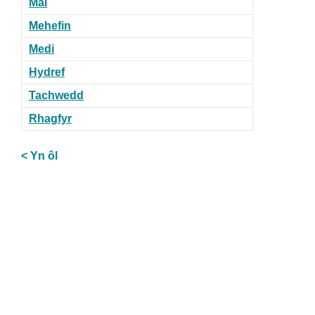
Mai
Mehefin
Medi
Hydref
Tachwedd
Rhagfyr
< Yn ôl