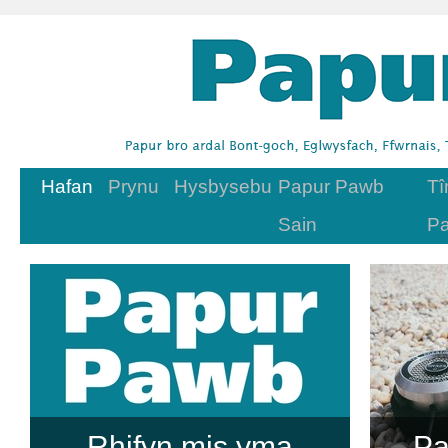
Hafan
Prynu
Hysbysebu
Papur Pawb
Tî
Neidio
Sain
P
i'r
cynnwys
Rhifyn mis yma
Pa