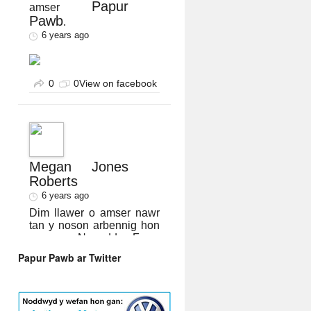
Papur
amser
Pawb
.
6 years ago
0
0
View on facebook
Megan Jones
Roberts
6 years ago
Dim llawer o amser nawr
tan y noson arbennig hon
yn y Neuadd Fawr,
Aberystwyth nos yfory,
Papur Pawb ar Twitter
felly odi chi wedi cael eich
tocynnau eto? Bydd yn
chwip o noson yng
nghwmni'r corau lleol