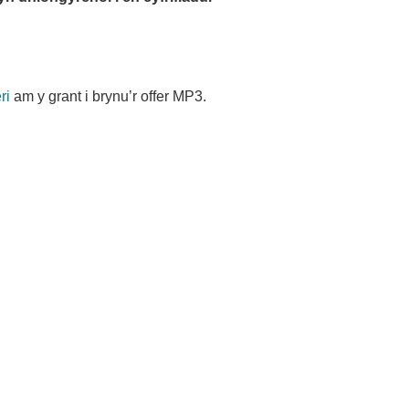
ri
am y grant i brynu’r offer MP3.