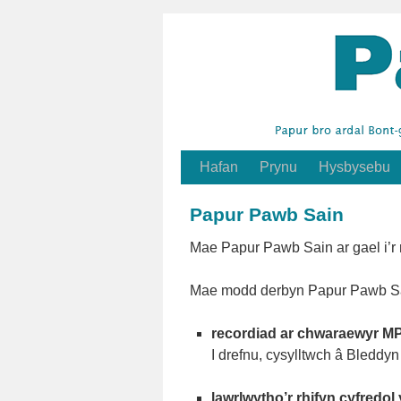
Hafan
Prynu
Hysbysebu
Neidio
i'r
Papur Pawb Sain
cynnwys
Mae Papur Pawb Sain ar gael i’r 
Mae modd derbyn Papur Pawb Sa
recordiad ar chwaraewyr M
I drefnu, cysylltwch â Bledd
lawrlwytho’r rhifyn cyfredol