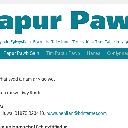
Papur Pawb Sain
Tîm Papur Pawb
Hanes
Ôl-rifynna
rhai sydd â nam ar y golwg.
in mewn dwy ffordd:
P3
yn Huws, 01970 823448,
huws.henllan@btinternet.com
 yn uniongyrchol i’ch cyfrifiadur